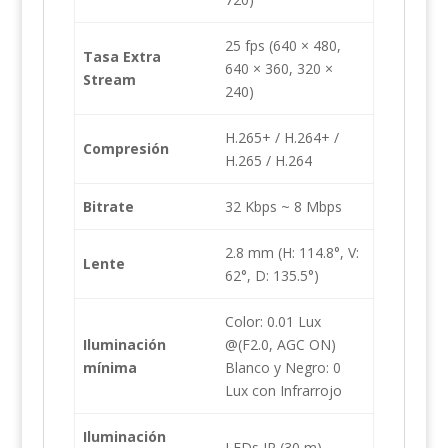
25 fps (640 × 480,
Tasa Extra
640 × 360, 320 ×
Stream
240)
H.265+ / H.264+ /
Compresión
H.265 / H.264
Bitrate
32 Kbps ~ 8 Mbps
2.8 mm (H: 114.8°, V:
Lente
62°, D: 135.5°)
Color: 0.01 Lux
Iluminación
@(F2.0, AGC ON)
mínima
Blanco y Negro: 0
Lux con Infrarrojo
Iluminación
LEDs IR (30 m)