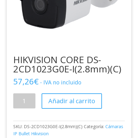
HIKVISION CORE DS-
2CD1023G0E-I(2.8mm)(C)
57,26
€
- IVA no incluido
HIKVISION
Añadir al carrito
CORE
DS-
2CD1023G0E-
I(2.8mm)
SKU:
DS-2CD1023G0E-I(2.8mm)(C)
Categoría:
Cámaras
(C)
IP Bullet Hikvision