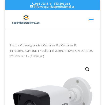
966 703 519 - 693 303 368
info@seguridadprofesional.es
Inicio
/
Videovigilancia
/
Cámaras IP
/
Cámaras IP
Hikvision
/
Cámaras IP Bullet Hikvision
/ HIKVISION CORE DS-
2CD1023G0E-I(2.8mm)(C)