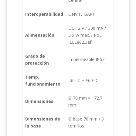
Central
Interoperabilidad
ONVIF, ISAPI
DC 12 V / 300 mA /
Alimentación
3.5 W máx. / PoE
IEEE802.3af
Grado de
Impermeable IP67
protección
Temp.
-30º C ~ +60º C
funcionamiento
Ø 70 mm × 172.7
Dimensiones
mm
Dimensiones de
Ø base 70 mm / 3
la base
tornillos