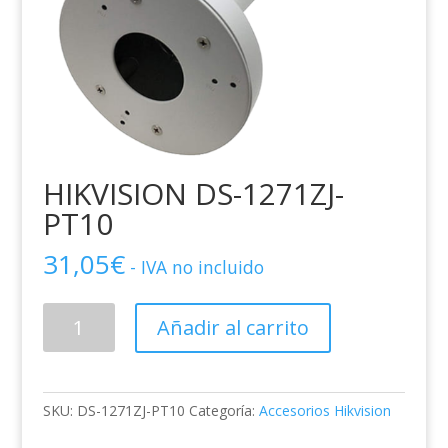
HIKVISION DS-1271ZJ-
PT10
31,05
€
- IVA no incluido
HIKVISION
Añadir al carrito
DS-
1271ZJ-
PT10
cantidad
SKU:
DS-1271ZJ-PT10
Categoría:
Accesorios Hikvision