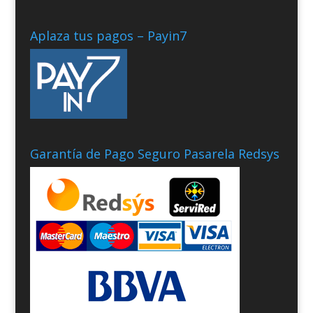
Aplaza tus pagos – Payin7
Garantía de Pago Seguro Pasarela Redsys