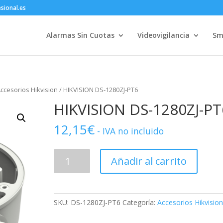
sional.es
Alarmas Sin Cuotas
Videovigilancia
Sm
ccesorios Hikvision
/ HIKVISION DS-1280ZJ-PT6
HIKVISION DS-1280ZJ-PT
12,15
€
- IVA no incluido
HIKVISION
Añadir al carrito
DS-
1280ZJ-
PT6
cantidad
SKU:
DS-1280ZJ-PT6
Categoría:
Accesorios Hikvisio