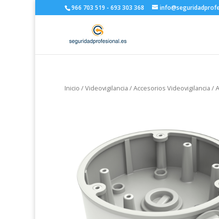
966 703 519 - 693 303 368
info@seguridadprofe
Inicio
/
Videovigilancia
/
Accesorios Videovigilancia
/
A