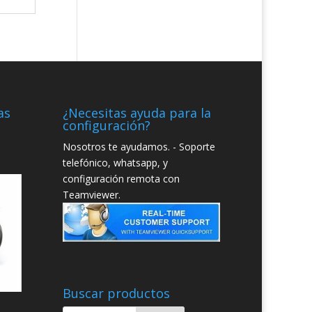
as
¿Necesitas ayuda para la
configuración?
Nosotros te ayudamos. - Soporte
telefónico, whatsapp, y
configuración remota con
Teamviewer.
Buscar productos