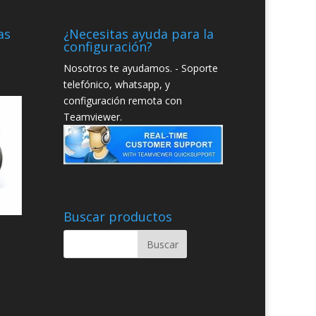
as
¿Necesitas ayuda para la
configuración?
Nosotros te ayudamos. - Soporte
telefónico, whatsapp, y
configuración remota con
Teamviewer.
Buscar productos