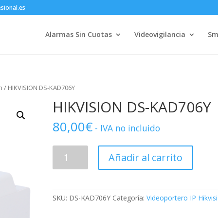
sional.es
Alarmas Sin Cuotas
Videovigilancia
Sm
n
/ HIKVISION DS-KAD706Y
HIKVISION DS-KAD706Y
80,00
€
- IVA no incluido
HIKVISION
Añadir al carrito
DS-
KAD706Y
cantidad
SKU:
DS-KAD706Y
Categoría:
Videoportero IP Hikvis