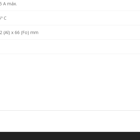
.5 A máx.
5º C
92 (Al) x 66 (Fo) mm