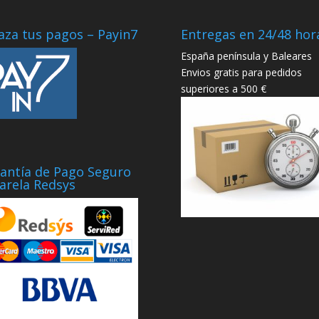
aza tus pagos – Payin7
Entregas en 24/48 hor
España península y Baleares
Envios gratis para pedidos
superiores a 500 €
antía de Pago Seguro
arela Redsys