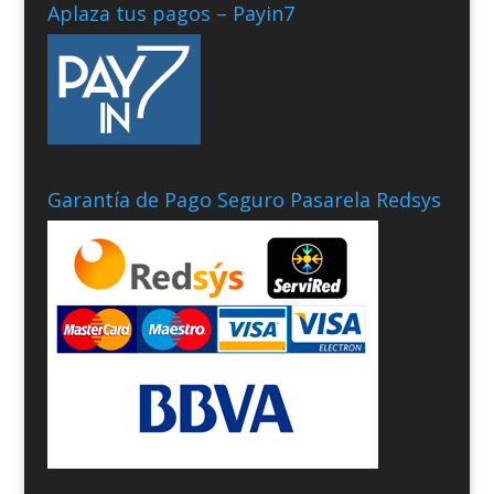
Aplaza tus pagos – Payin7
Garantía de Pago Seguro Pasarela Redsys