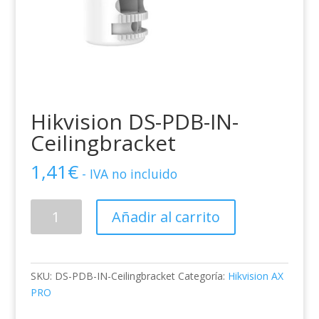
Hikvision DS-PDB-IN-
Ceilingbracket
1,41
€
- IVA no incluido
Hikvision
Añadir al carrito
DS-
PDB-
IN-
Ceilingbracket
SKU:
DS-PDB-IN-Ceilingbracket
Categoría:
Hikvision AX
cantidad
PRO