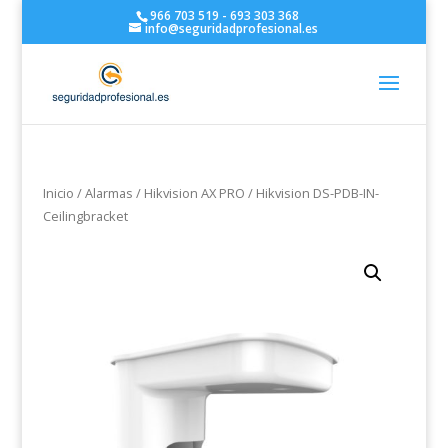
966 703 519 - 693 303 368
info@seguridadprofesional.es
Inicio
/
Alarmas
/
Hikvision AX PRO
/ Hikvision DS-PDB-IN-
Ceilingbracket