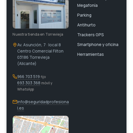
Megafonía
Parking
Antihurto
Nuestra tienda en Torrevieja
Trackers GPS
Smartphone y oficina
Av. Asunción, 7 · local 8
Centro Comercial Filton
Herramientas
03186 Torrevieja
(Alicante)
966 703 519
fijo
693 303 368
móvil y
WhatsApp
info@seguridadprofesiona
l.es