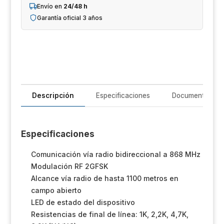
Un
cantidad
Envío en
24/48 h
Garantía oficial 3 años
iL
R
T
Im
Descripción
Especificaciones
Documentación
Sh
Especificaciones
Op
Comunicación vía radio bidireccional a 868 MHz
Ho
Modulación RF 2GFSK
Alcance vía radio de hasta 1100 metros en
Ve
campo abierto
LED de estado del dispositivo
Resistencias de final de línea: 1K, 2,2K, 4,7K,