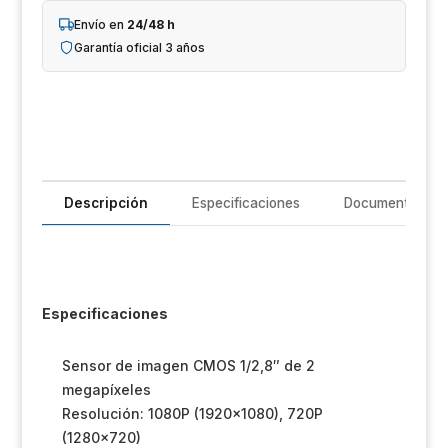
Un
Envío en
24/48 h
Garantía oficial 3 años
iL
R
T
Im
Descripción
Especificaciones
Documentación
Sh
Op
Especificaciones
Ho
Sensor de imagen CMOS 1/2,8″ de 2
Ve
megapíxeles
Resolución: 1080P (1920×1080), 720P
(1280×720)