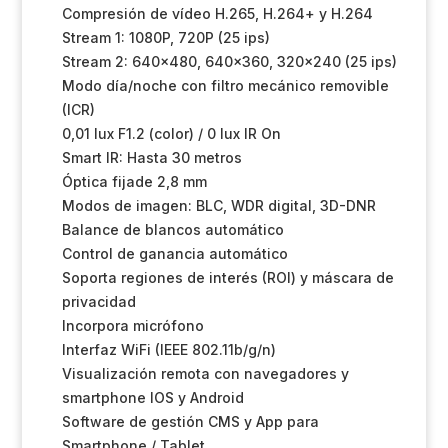
Compresión de vídeo H.265, H.264+ y H.264
Stream 1: 1080P, 720P (25 ips)
Stream 2: 640×480, 640×360, 320×240 (25 ips)
Modo día/noche con filtro mecánico removible
(ICR)
0,01 lux F1.2 (color) / 0 lux IR On
Smart IR: Hasta 30 metros
Óptica fijade 2,8 mm
Modos de imagen: BLC, WDR digital, 3D-DNR
Balance de blancos automático
Control de ganancia automático
Soporta regiones de interés (ROI) y máscara de
privacidad
Incorpora micrófono
Interfaz WiFi (IEEE 802.11b/g/n)
Visualización remota con navegadores y
smartphone IOS y Android
Software de gestión CMS y App para
Smartphone / Tablet