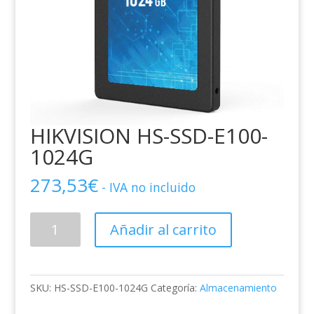
HIKVISION HS-SSD-E100-
1024G
273,53
€
- IVA no incluido
HIKVISION
Añadir al carrito
HS-
SSD-
E100-
1024G
SKU:
HS-SSD-E100-1024G
Categoría:
Almacenamiento
cantidad