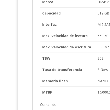
Marca
Hikvisio
Capacidad
512 GB
Interfaz
M.2 SA
Max. velocidad de lectura
550 Mb
Max. velocidad de escritura
500 Mb
TBW
352
Tasa de transferencia
6 Gb/s
Memoria flash
NAND 
MTBF
1.5000.
Contenido: