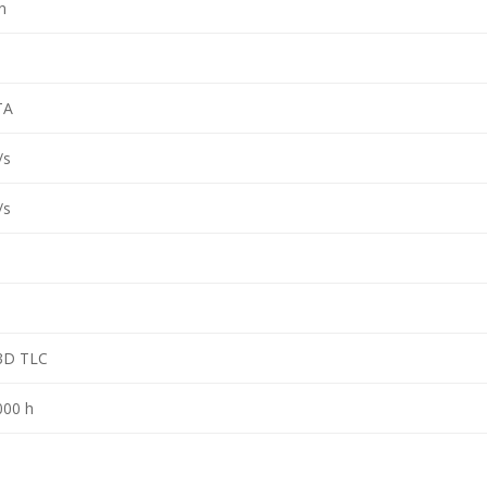
n
TA
/s
/s
3D TLC
000 h