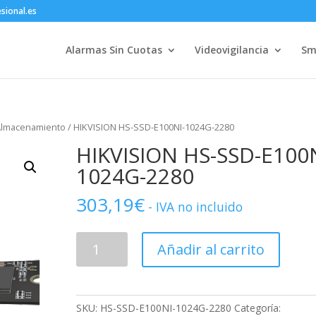
sional.es
Alarmas Sin Cuotas
Videovigilancia
Sm
Almacenamiento
/ HIKVISION HS-SSD-E100NI-1024G-2280
HIKVISION HS-SSD-E100N
1024G-2280
303,19
€
- IVA no incluido
HIKVISION
Añadir al carrito
HS-
SSD-
E100NI-
1024G-
SKU:
HS-SSD-E100NI-1024G-2280
Categoría: