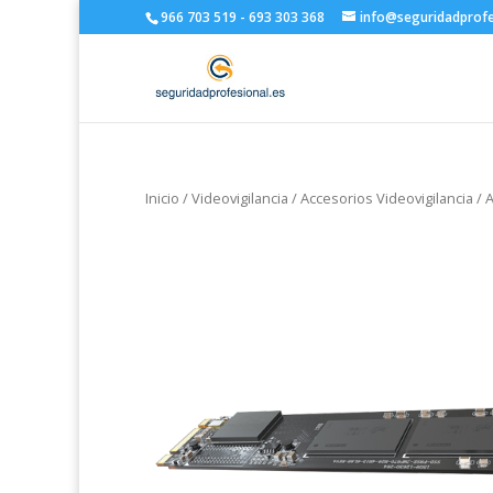
966 703 519 - 693 303 368
info@seguridadprofe
Inicio
/
Videovigilancia
/
Accesorios Videovigilancia
/