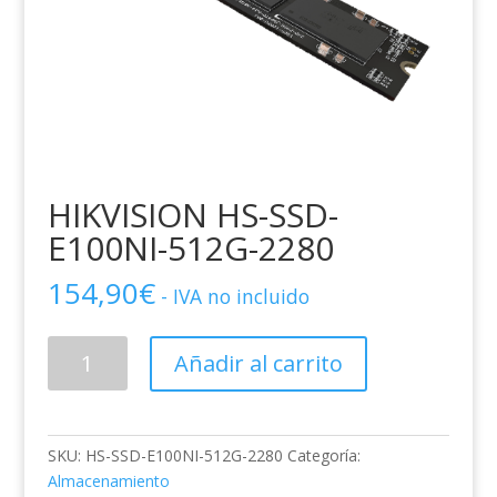
HIKVISION HS-SSD-
E100NI-512G-2280
154,90
€
- IVA no incluido
HIKVISION
Añadir al carrito
HS-
SSD-
E100NI-
512G-
SKU:
HS-SSD-E100NI-512G-2280
Categoría:
2280
Almacenamiento