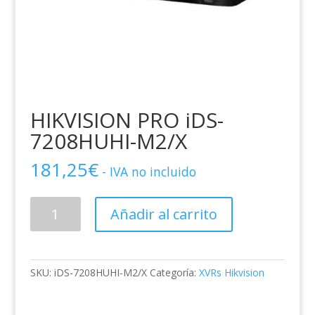
HIKVISION PRO iDS-
7208HUHI-M2/X
181,25
€
- IVA no incluido
HIKVISION
Añadir al carrito
PRO
iDS-
7208HUHI-
M2/X
SKU:
iDS-7208HUHI-M2/X
Categoría:
XVRs Hikvision
cantidad