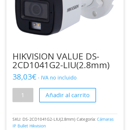
HIKVISION VALUE DS-
2CD1041G2-LIU(2.8mm)
38,03
€
- IVA no incluido
HIKVISION
Añadir al carrito
VALUE
DS-
2CD1041G2-
LIU(2.8mm)
SKU:
DS-2CD1041G2-LIU(2.8mm)
Categoría:
Cámaras
cantidad
IP Bullet Hikvision