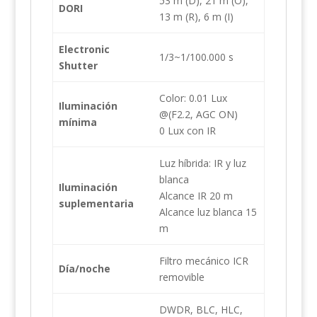
53 m (D), 21 m (O),
DORI
13 m (R), 6 m (I)
Electronic
1/3~1/100.000 s
Shutter
Color: 0.01 Lux
Iluminación
@(F2.2, AGC ON)
mínima
0 Lux con IR
Luz híbrida: IR y luz
blanca
Iluminación
Alcance IR 20 m
suplementaria
Alcance luz blanca 15
m
Filtro mecánico ICR
Día/noche
removible
DWDR, BLC, HLC,