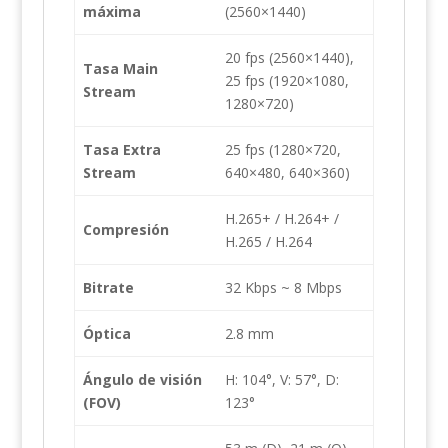
máxima
(2560×1440)
20 fps (2560×1440),
Tasa Main
25 fps (1920×1080,
Stream
1280×720)
Tasa Extra
25 fps (1280×720,
Stream
640×480, 640×360)
H.265+ / H.264+ /
Compresión
H.265 / H.264
Bitrate
32 Kbps ~ 8 Mbps
Óptica
2.8 mm
Ángulo de visión
H: 104°, V: 57°, D:
(FOV)
123°