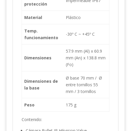
Impermeable IP67
protección
Material
Plástico
Temp.
-30º C ~ +45º C
funcionamiento
57.9 mm (Al) x 60.9
Dimensiones
mm (An) x 138.8 mm
(Fo)
Ø base 70 mm / Ø
Dimensiones de
entre tornillos 55
la base
mm / 3 tornillos
Peso
175 g
Contenido:
Cámara Bullet IP Hikvision Value