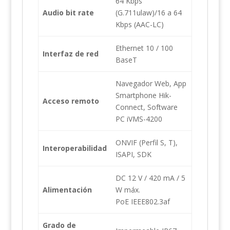
64 Kbps
Audio bit rate
(G.711ulaw)/16 a 64
Kbps (AAC-LC)
Ethernet 10 / 100
Interfaz de red
BaseT
Navegador Web, App
Smartphone Hik-
Acceso remoto
Connect, Software
PC iVMS-4200
ONVIF (Perfil S, T),
Interoperabilidad
ISAPI, SDK
DC 12 V / 420 mA / 5
Alimentación
W máx.
PoE IEEE802.3af
Grado de