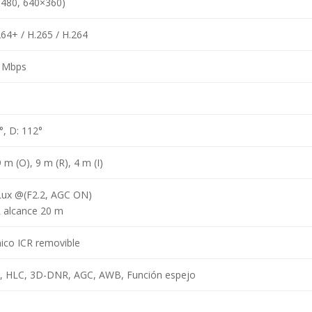
×480, 640×360)
264+ / H.265 / H.264
8 Mbps
1°, D: 112°
 m (O), 9 m (R), 4 m (I)
 Lux @(F2.2, AGC ON)
R alcance 20 m
nico ICR removible
 HLC, 3D-DNR, AGC, AWB, Función espejo