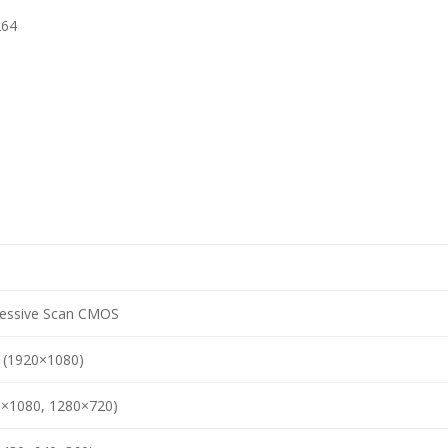
264
ressive Scan CMOS
 (1920×1080)
0×1080, 1280×720)