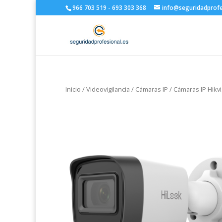
966 703 519 - 693 303 368
info@seguridadprofe
Inicio
/
Videovigilancia
/
Cámaras IP
/
Cámaras IP Hikv