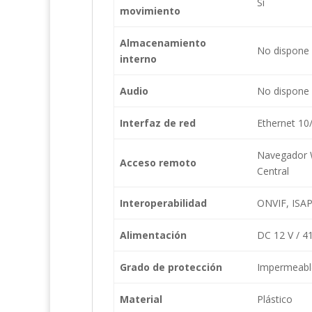
Sí
movimiento
Almacenamiento
No dispone
interno
Audio
No dispone
Interfaz de red
Ethernet 1
Navegador W
Acceso remoto
Central
Interoperabilidad
ONVIF, ISAP
Alimentación
DC 12 V / 4
Grado de protección
Impermeabl
Material
Plástico