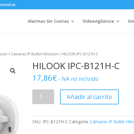
sional.es
Alarmas Sin Cuotas
Videovigilancia
Sm
ision
/
Cámaras IP Bullet Hikvision
/ HILOOK IPC-B121H-C
HILOOK IPC-B121H-C
17,86
€
- IVA no incluido
HILOOK
Añadir al carrito
IPC-
B121H-
C
cantidad
SKU:
IPC-B121H-C
Categoría:
Cámaras IP Bullet Hikv