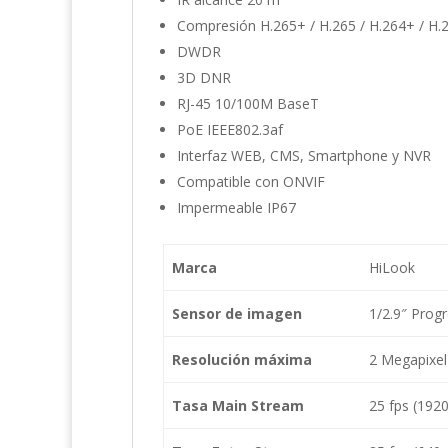
Compresión H.265+ / H.265 / H.264+ / H.
DWDR
3D DNR
RJ-45 10/100M BaseT
PoE IEEE802.3af
Interfaz WEB, CMS, Smartphone y NVR
Compatible con ONVIF
Impermeable IP67
Marca
HiLook
Sensor de imagen
1/2.9″ Prog
Resolución máxima
2 Megapixel
Tasa Main Stream
25 fps (192