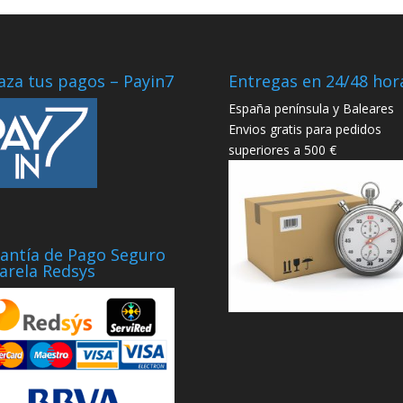
aza tus pagos – Payin7
Entregas en 24/48 hor
España península y Baleares
Envios gratis para pedidos
superiores a 500 €
antía de Pago Seguro
arela Redsys