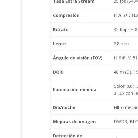
Tasa Extra Stream
25 fps (640
Compresión
H.265+ / H.
Bitrate
32 Kbps ~ 
Lente
2.8 mm
Ángulo de visión (FOV)
H: 94°, V: 5
DORI
48 m (D), 19
Color: 0.01
Iluminación mínima
0 Lux con I
Día/noche
Filtro mecá
Mejoras de imagen
DWDR, BLC,
Detección de