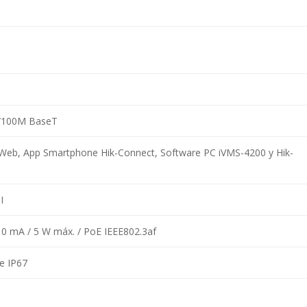
0/100M BaseT
eb, App Smartphone Hik-Connect, Software PC iVMS-4200 y Hik-
I
10 mA / 5 W máx. / PoE IEEE802.3af
e IP67