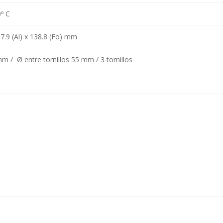
0º C
57.9 (Al) x 138.8 (Fo) mm
m / Ø entre tornillos 55 mm / 3 tornillos