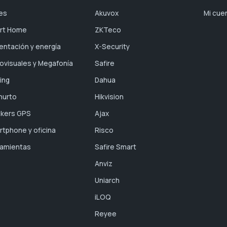
es
Akuvox
Mi cue
rt Home
ZKTeco
entación y energía
X-Security
ovisuales y Megafonía
Safire
ing
Dahua
hurto
Hikvision
ckers GPS
Ajax
tphone y oficina
Risco
ramientas
Safire Smart
Anviz
Uniarch
iLOQ
Reyee