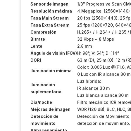
Sensor de imagen
1/3″ Progressive Scan C
Resolución máxima
4 Megapixel (2560×1440)
Tasa Main Stream
20 fps (2560×1440), 25 f
Tasa Extra Stream
25 fps (1280×720, 640×4
Compresión
H.265+ / H.264+ / H.265 /
Bitrate
32 Kbps ~ 8 Mbps
Lente
2.8 mm
Ángulo de visión (FOV)
H: 98°, V: 54°, D: 114°
DORI
63 m (D), 25 m (O), 12 m (R)
Color: 0.005 Lux @(F1.6, 
Iluminación mínima
0 Lux con IR alcance 30 m
Luz híbrida:
Iluminación
IR alcance 30 m
suplementaria
Luz blanca alcance 30 m
Día/noche
Filtro mecánico ICR remov
Mejoras de imagen
WDR (120 dB), BLC, HLC, 3
Detección de
Detección de Movimiento 2
movimiento
detección de movimiento.
Almacenamiento