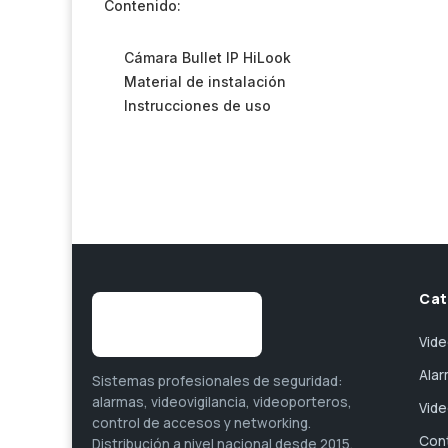
Contenido:
Cámara Bullet IP HiLook
Material de instalación
Instrucciones de uso
Cat
Vide
Ala
Sistemas profesionales de seguridad:
alarmas, videovigilancia, videoporteros,
Vid
control de accesos y networking.
Con
Distribución a nivel nacional desde 2015.