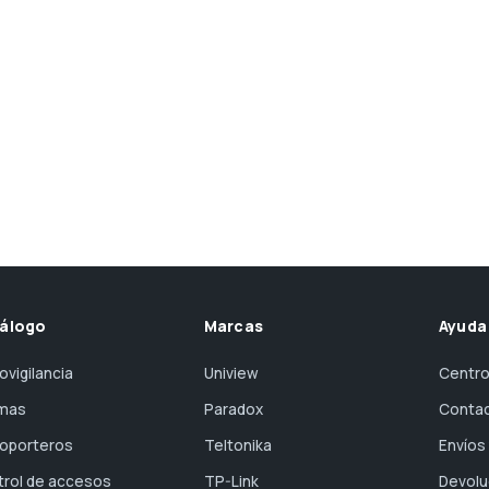
álogo
Marcas
Ayuda
ovigilancia
Uniview
Centro
rmas
Paradox
Conta
eoporteros
Teltonika
Envíos
trol de accesos
TP-Link
Devolu