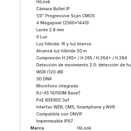
HiLook
Cámara Bullet IP
1/3″ Progressive Scan CMOS
4 Megapixel (2560×1440)
Lente 2.8 mm
0 Lux
Luz híbrida: IR y luz blanca
Alcance luz híbrida 30 m
Compresión H.265+ / H.265 / H.264+ / H.264
Detección de movimiento 2.0: detección de h
WDR (120 dB)
3D DNR
Micrófono integrado
RJ-45 10/100M BaseT
PoE IEEE802.3af
Interfaz WEB, CMS, Smartphone y NVR
Compatible con ONVIF
Impermeable IP67
Marca
HiLook