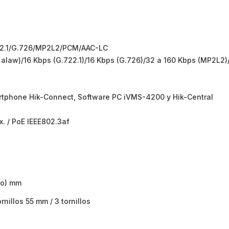
22.1/G.726/MP2L2/PCM/AAC-LC
 alaw)/16 Kbps (G.722.1)/16 Kbps (G.726)/32 a 160 Kbps (MP2L2)
tphone Hik-Connect, Software PC iVMS-4200 y Hik-Central
x. / PoE IEEE802.3af
(Fo) mm
nillos 55 mm / 3 tornillos