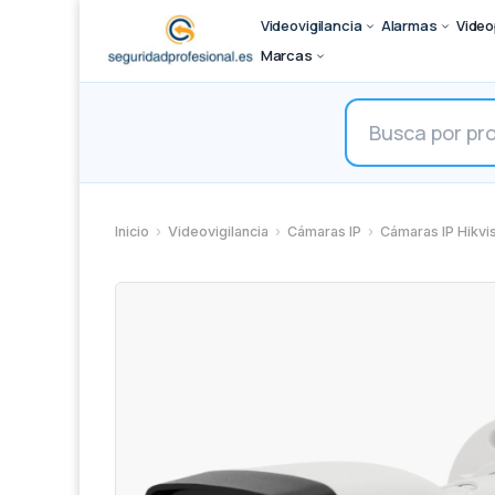
Videovigilancia
Alarmas
Video
Marcas
Búsqueda
de
productos
Inicio
›
Videovigilancia
›
Cámaras IP
›
Cámaras IP Hikvi