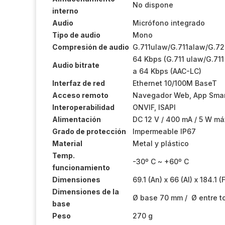
No dispone
interno
Audio
Micrófono integrado
Tipo de audio
Mono
Compresión de audio
G.711ulaw/G.711alaw/G.7
64 Kbps (G.711 ulaw/G.711
Audio bitrate
a 64 Kbps (AAC-LC)
Interfaz de red
Ethernet 10/100M BaseT
Acceso remoto
Navegador Web, App Smar
Interoperabilidad
ONVIF, ISAPI
Alimentación
DC 12 V / 400 mA / 5 W má
Grado de protección
Impermeable IP67
Material
Metal y plástico
Temp.
-30º C ~ +60º C
funcionamiento
Dimensiones
69.1 (An) x 66 (Al) x 184.1 
Dimensiones de la
Ø base 70 mm / Ø entre tor
base
Peso
270 g