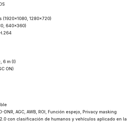
MOS
ps (1920×1080, 1280×720)
80, 640×360)
 H.264
, 6 m (I)
AGC ON)
ible
D-DNR, AGC, AWB, ROI, Función espejo, Privacy masking
.0 con clasificación de humanos y vehículos aplicado en la