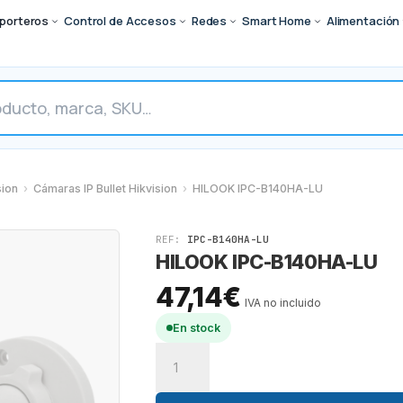
porteros
Control de Accesos
Redes
Smart Home
Alimentación
sion
›
Cámaras IP Bullet Hikvision
›
HILOOK IPC-B140HA-LU
REF:
IPC-B140HA-LU
HILOOK IPC-B140HA-LU
47,14
€
IVA no incluido
En stock
HILOOK
IPC-
B140HA-