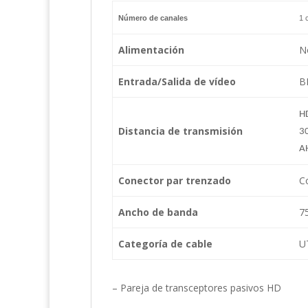
Número de canales
1 
Alimentación
N
Entrada/Salida de vídeo
B
H
Distancia de transmisión
3
A
Conector par trenzado
C
Ancho de banda
7
Categoría de cable
U
– Pareja de transceptores pasivos HD