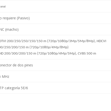
canal
o requiere (Pasivo)
NC (macho)
DTVI 200/250/250/150/150 m (720p/1080p/3Mp/5Mp/8Mp), HDCVI
00/250/200/150 m (720p/1080p/4Mp/8Mp)
HD 200/300/200/150 m (720p/1080p/4Mp/5Mp), CVBS 500 m
onector de dos pines
5 MHz
TP categoría 5E/6