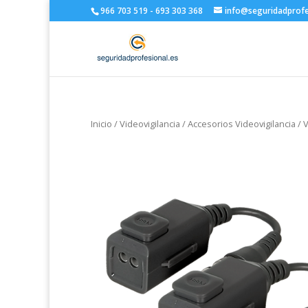
966 703 519 - 693 303 368
info@seguridadprofe
Inicio
/
Videovigilancia
/
Accesorios Videovigilancia
/
V