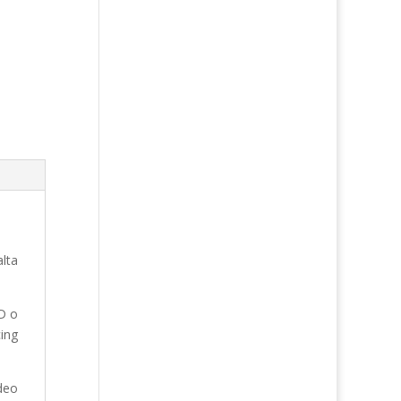
alta
HD o
ing
ídeo