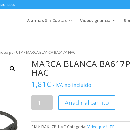
sional.es
Alarmas Sin Cuotas
Videovigilancia
Sm
ideo por UTP
/ MARCA BLANCA BA617P-HAC
MARCA BLANCA BA617P
HAC
1,81
€
- IVA no incluido
MARCA
Añadir al carrito
BLANCA
BA617P-
HAC
cantidad
SKU:
BA617P-HAC
Categoría:
Video por UTP