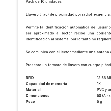
Pack de 10 unidades
Llavero (Tag) de proximidad por radiofrecuencia.
Permite la identificación automática del usuari
ser aproximado al lector recibe una corrien
identificación al sistema, por lo tanto no requier
Se comunica con el lector mediante una antena d
Presenta un formato de llavero con cuerpo plásti
RFID
13.56 M
Capacidad de memoria
1K
Material
PVC y an
Dimensiones
58 (Al) 
Peso
5 g