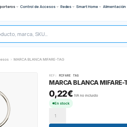
porteros
Control de Accesos
Redes
Smart Home
Alimentación
cesos
›
MARCA BLANCA MIFARE-TAG
REF:
MIFARE TAG
MARCA BLANCA MIFARE-
0,22
€
IVA no incluido
En stock
MARCA
BLANCA
MIFARE-