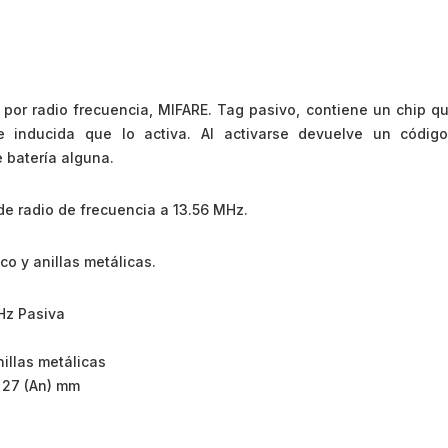
o por radio frecuencia, MIFARE. Tag pasivo, contiene un chip qu
te inducida que lo activa. Al activarse devuelve un códig
e batería alguna.
e radio de frecuencia a 13.56 MHz.
co y anillas metálicas.
Hz Pasiva
illas metálicas
x 27 (An) mm