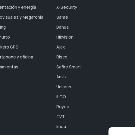
entación y energía
X-Security
ovisuales y Megafonía
Safire
ing
Dahua
hurto
Hikvision
ckers GPS
Ajax
tphone y oficina
Risco
ramientas
Safire Smart
Anviz
Uniarch
iLOQ
Reyee
TVT
Imou