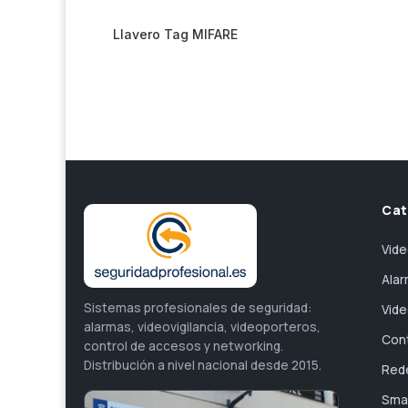
Llavero Tag MIFARE
Cat
Vide
Ala
Sistemas profesionales de seguridad:
Vid
alarmas, videovigilancia, videoporteros,
Con
control de accesos y networking.
Distribución a nivel nacional desde 2015.
Red
Sma