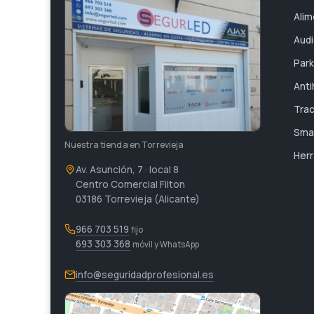
Alim
Audi
Park
Anti
Tra
Smar
Nuestra tienda en Torrevieja
Her
Av. Asunción, 7 · local 8
Centro Comercial Filton
03186 Torrevieja (Alicante)
966 703 519
fijo
693 303 368
móvil y WhatsApp
info@seguridadprofesional.es