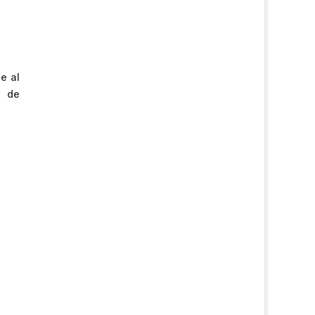
e al
o de