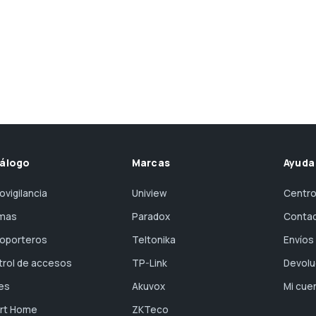
álogo
Marcas
Ayuda
ovigilancia
Uniview
Centro
rmas
Paradox
Conta
eoporteros
Teltonika
Envíos
trol de accesos
TP-Link
Devolu
es
Akuvox
Mi cue
rt Home
ZKTeco