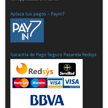
Aplaza tus pagos – Payin7
Garantía de Pago Seguro Pasarela Redsys