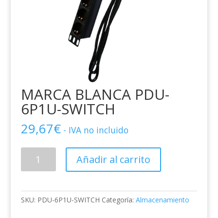
MARCA BLANCA PDU-
6P1U-SWITCH
29,67
€
- IVA no incluido
MARCA
Añadir al carrito
BLANCA
PDU-
6P1U-
SWITCH
SKU:
PDU-6P1U-SWITCH
Categoría:
Almacenamiento
cantidad