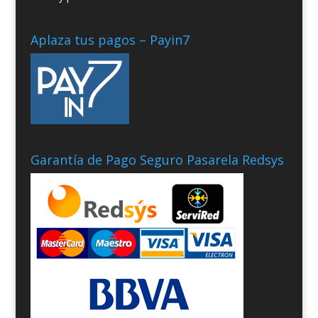
Aplaza tus pagos – Payin7
Garantía de Pago Seguro Pasarela Redsys