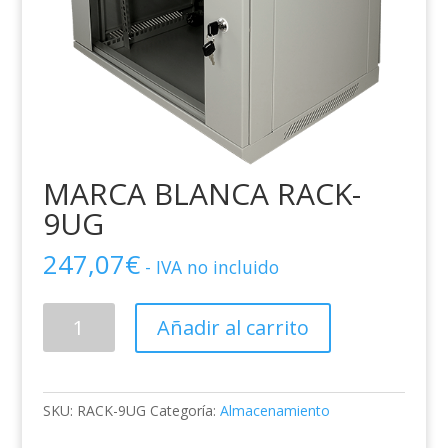
MARCA BLANCA RACK-
9UG
247,07
€
- IVA no incluido
MARCA
Añadir al carrito
BLANCA
RACK-
9UG
cantidad
SKU:
RACK-9UG
Categoría:
Almacenamiento