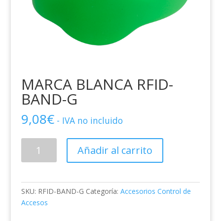
MARCA BLANCA RFID-
BAND-G
9,08
€
- IVA no incluido
MARCA
Añadir al carrito
BLANCA
RFID-
BAND-
G
SKU:
RFID-BAND-G
Categoría:
Accesorios Control de
cantidad
Accesos