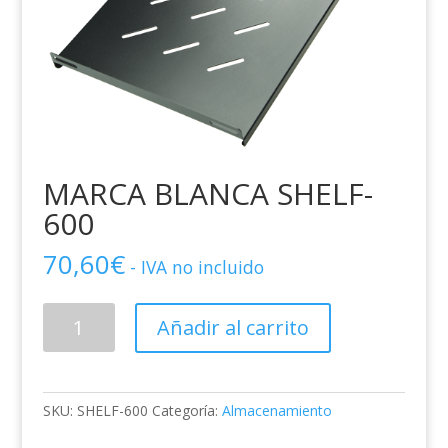
MARCA BLANCA SHELF-
600
70,60
€
- IVA no incluido
MARCA
Añadir al carrito
BLANCA
SHELF-
600
cantidad
SKU:
SHELF-600
Categoría:
Almacenamiento