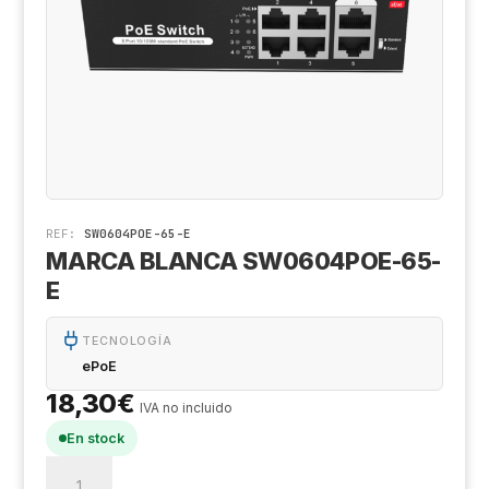
Cá
Al
Co
Ak
Ki
Ge
Z
De
X-
Tr
Sa
Ge
D
REF:
SW0604POE-65-E
Hi
MARCA BLANCA SW0604POE-65-
E
Aj
TECNOLOGÍA
Ri
ePoE
18,30
€
Sa
IVA no incluido
En stock
An
MARCA