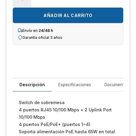
BLANCA
Un
SW0604POE-
65-
AÑADIR AL CARRITO
iL
E
cantidad
R
Envío en
24/48 h
Garantía oficial 3 años
T
Im
Sh
Op
Descripción
Especificaciones
Documentación
Ho
Switch de sobremesa
4 puertos RJ45 10/100 Mbps + 2 Uplink Port
Ve
10/100 Mbps
4 puertos PoE/PoE+ (puertos 1~4)
Soporta alimentación PoE hasta 65W en total