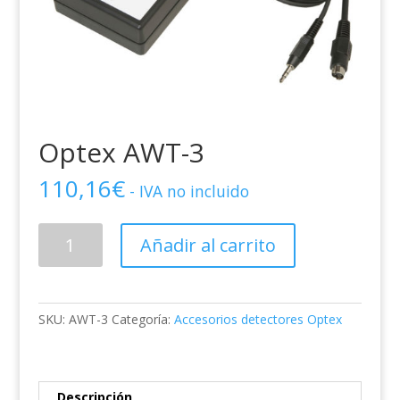
Optex AWT-3
110,16
€
- IVA no incluido
Optex
Añadir al carrito
AWT-
3
cantidad
SKU:
AWT-3
Categoría:
Accesorios detectores Optex
Descripción