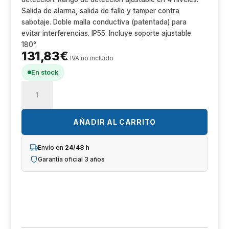
Un
Salida de alarma, salida de fallo y tamper contra
sabotaje. Doble malla conductiva (patentada) para
iL
evitar interferencias. IP55. Incluye soporte ajustable
180°.
R
131,83
€
IVA no incluido
T
En stock
OPTEX
Im
HX-
80NAM
Sh
Detector
AÑADIR AL CARRITO
de
Op
doble
Envío en
24/48 h
PIR
Garantía oficial 3 años
Ho
para
exteriores
Ve
de
24x2m
cantidad