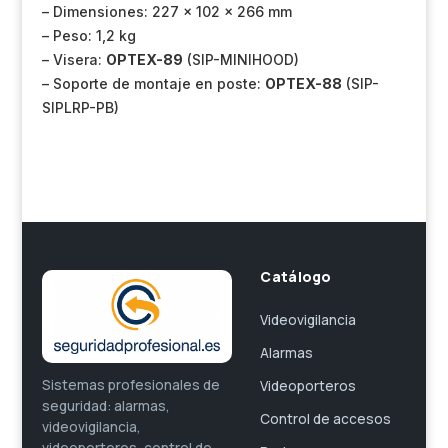
– Dimensiones: 227 x 102 x 266 mm
– Peso: 1,2 kg
– Visera:
OPTEX-89
(SIP-MINIHOOD)
– Soporte de montaje en poste:
OPTEX-88
(SIP-
SIPLRP-PB)
Catálogo
Videovigilancia
Alarmas
Sistemas profesionales de
Videoporteros
seguridad: alarmas,
Control de accesos
videovigilancia,
videoporteros, control de