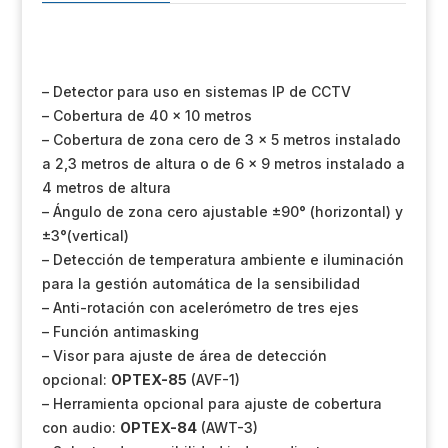
10
metros
con
zona
– Detector para uso en sistemas IP de CCTV
inferior
– Cobertura de 40 x 10 metros
independiente
– Cobertura de zona cero de 3 x 5 metros instalado
de
a 2,3 metros de altura o de 6 x 9 metros instalado a
6
4 metros de altura
x
9
– Ángulo de zona cero ajustable ±90° (horizontal) y
metros
±3°(vertical)
cantidad
– Detección de temperatura ambiente e iluminación
para la gestión automática de la sensibilidad
– Anti-rotación con acelerómetro de tres ejes
– Función antimasking
– Visor para ajuste de área de detección
opcional:
OPTEX-85
(AVF-1)
– Herramienta opcional para ajuste de cobertura
con audio:
OPTEX-84
(AWT-3)