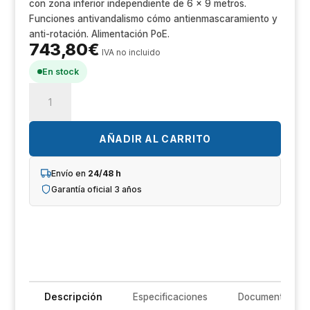
con zona inferior independiente de 6 x 9 metros.
Un
Funciones antivandalismo cómo antienmascaramiento y
anti-rotación. Alimentación PoE.
iL
743,80
€
IVA no incluido
R
En stock
OPTEX
T
SIP-
4010-
Im
5-
AÑADIR AL CARRITO
IP
Sh
Detector
Envío en
24/48 h
PIR
Garantía oficial 3 años
Op
exterior
serie
Ho
Redwall
SIP-
Ve
IP
40
x
Descripción
Especificaciones
Documentación