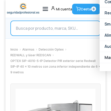
Ac
Al
Vi
Con
Cesta
Mi cuenta
0
N
AJ
Vi
Ve
Re
Búsqueda
An
Ac
Vi
Ac
Ve
Sm
de
productos
Cá
Pa
Vi
Ce
Sw
Ve
Ali
Cá
De
Co
Ro
Sm
Ve
Aud
Inicio
›
Alarmas
›
Detección Optex
›
REDWALL y láser REDSCAN
›
XV
Al
Co
Wi
Sm
Ba
Ma
OPTEX SIP-4010-5-IP Detector PIR exterior serie Redwall
SIP-IP 40 x 10 metros con zona inferior independiente de 6 x
So
Hi
Co
Ca
En
Un
9 metros
Cá
De
Ce
Fi
En
Pa
Cá
Re
To
Fi
Te
I
Al
Co
TP