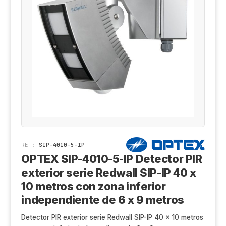
Cá
Al
Co
Ak
Ki
Ge
Z
De
X-
Tr
Sa
Ge
D
Hi
Aj
REF:
SIP-4010-5-IP
OPTEX SIP-4010-5-IP Detector PIR
Ri
exterior serie Redwall SIP-IP 40 x
Sa
10 metros con zona inferior
independiente de 6 x 9 metros
An
Detector PIR exterior serie Redwall SIP-IP 40 x 10 metros