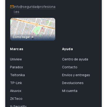
info@seguridadprofesiona
l.es
Cómo llegar →
Marcas
Ayuda
Uniview
Centro de ayuda
Paradox
Contacto
Teltonika
Envíos y entregas
TP-Link
Devoluciones
Akuvox
Mi cuenta
ZKTeco
X-Security