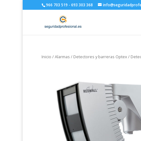
966 703 519 - 693 303 368
info@seguridadprofe
Inicio
/
Alarmas
/
Detectores y barreras Optex
/
Detec