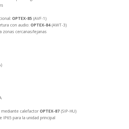
es
cional:
OPTEX-85
(AVF-1)
rtura con audio:
OPTEX-84
(AWT-3)
ra zonas cercanas/lejanas
A)
A
 mediante calefactor
OPTEX-87
(SIP-HU)
 IP65 para la unidad principal