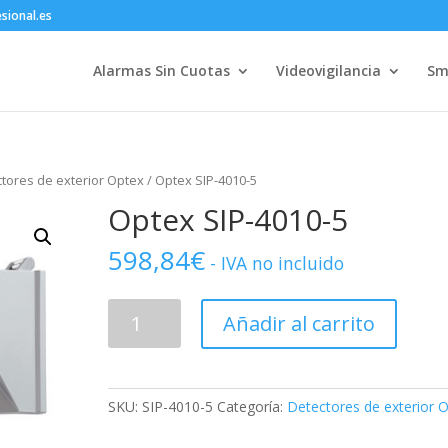
sional.es
Alarmas Sin Cuotas
Videovigilancia
Sm
tores de exterior Optex
/ Optex SIP-4010-5
Optex SIP-4010-5
598,84
€
- IVA no incluido
Optex
Añadir al carrito
SIP-
4010-
5
cantidad
SKU:
SIP-4010-5
Categoría:
Detectores de exterior 