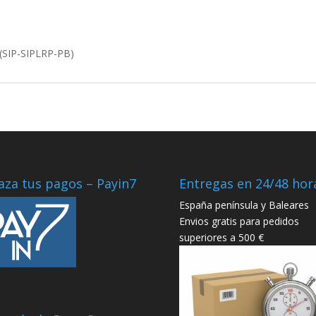
(SIP-SIPLRP-PB)
aza tus pagos – Payin7
Entregas en 24/48 hor
España península y Baleares
Envios gratis para pedidos
superiores a 500 €