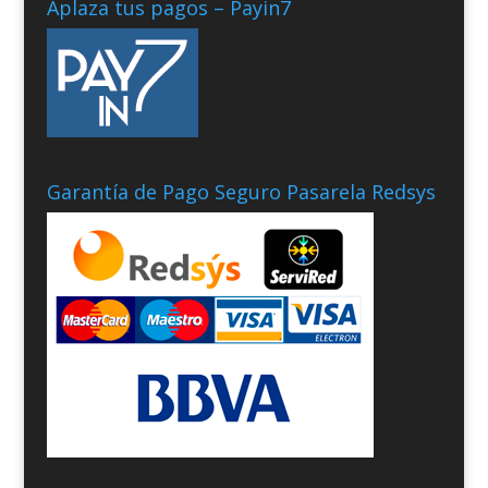
Aplaza tus pagos – Payin7
Garantía de Pago Seguro Pasarela Redsys