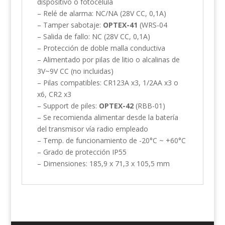
dispositivo o fotocélula
– Relé de alarma: NC/NA (28V CC, 0,1A)
– Tamper sabotaje:
OPTEX-41
(WRS-04
– Salida de fallo: NC (28V CC, 0,1A)
– Protección de doble malla conductiva
– Alimentado por pilas de litio o alcalinas de
3V~9V CC (no incluidas)
– Pilas compatibles: CR123A x3, 1/2AA x3 o
x6, CR2 x3
– S
uppor
t d
e piles
:
OPTEX-42
(RBB-01)
– Se recomienda alimentar desde la batería
del transmisor vía radio empleado
– Temp. de funcionamiento de -20°C ~ +60°C
– Grado de protección IP55
– Dimensiones: 185,9 x 71,3 x 105,5 mm