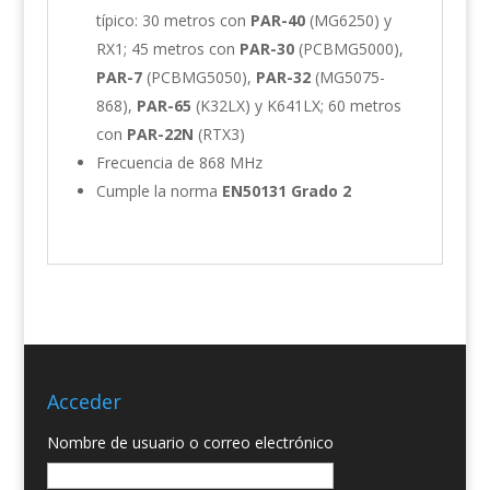
típico: 30 metros con
PAR-40
(MG6250) y
RX1; 45 metros con
PAR-30
(PCBMG5000),
PAR-7
(PCBMG5050),
PAR-32
(MG5075-
868),
PAR-65
(K32LX) y K641LX; 60 metros
con
PAR-22N
(RTX3)
Frecuencia de 868 MHz
Cumple la norma
EN50131 Grado 2
Acceder
Nombre de usuario o correo electrónico