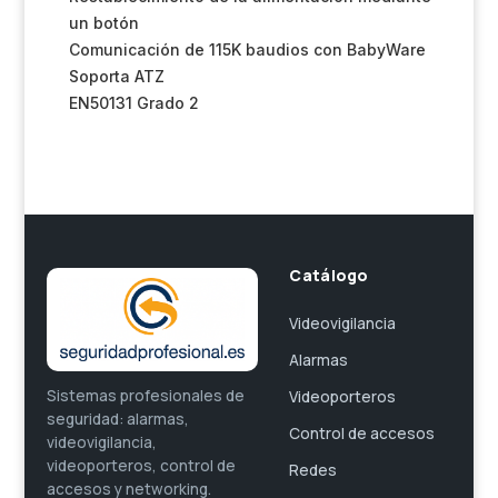
un botón
Comunicación de 115K baudios con BabyWare
Soporta ATZ
EN50131 Grado 2
Catálogo
Videovigilancia
Alarmas
Sistemas profesionales de
Videoporteros
seguridad: alarmas,
Control de accesos
videovigilancia,
videoporteros, control de
Redes
accesos y networking.