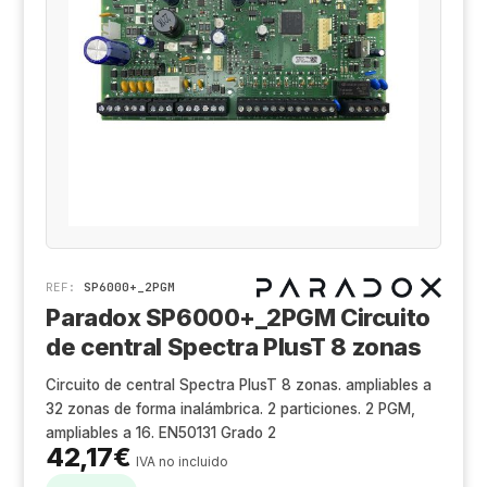
Cá
Al
Co
Ak
Ki
Ge
Z
De
X-
Tr
Sa
Ge
D
Hi
REF:
SP6000+_2PGM
Aj
Paradox SP6000+_2PGM Circuito
de central Spectra PlusT 8 zonas
Ri
Circuito de central Spectra PlusT 8 zonas. ampliables a
Sa
32 zonas de forma inalámbrica. 2 particiones. 2 PGM,
ampliables a 16. EN50131 Grado 2
An
42,17
€
IVA no incluido