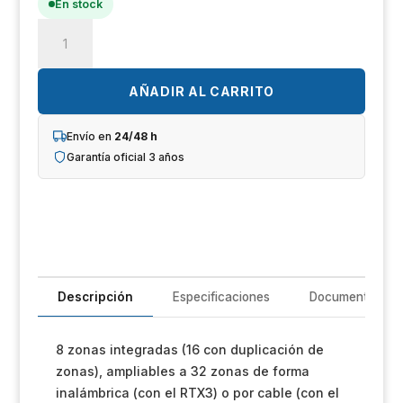
En stock
Un
Paradox
iL
SP6000+_2PGM
Circuito
R
de
AÑADIR AL CARRITO
central
T
Spectra
Envío en
24/48 h
PlusT
Garantía oficial 3 años
Im
8
zonas
Sh
cantidad
Op
Ho
Descripción
Especificaciones
Documentación
Ve
8 zonas integradas (16 con duplicación de
zonas), ampliables a 32 zonas de forma
inalámbrica (con el RTX3) o por cable (con el