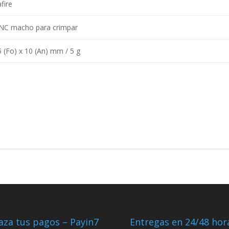
fire
NC macho para crimpar
5 (Fo) x 10 (An) mm / 5 g
aza tus pagos – Payin7
Entregas en 24/48 hor