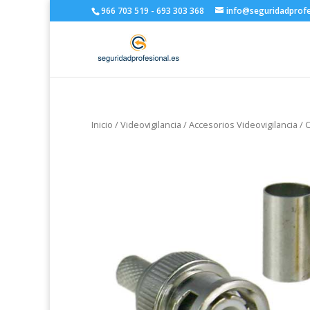
966 703 519 - 693 303 368
info@seguridadprofe
Inicio
/
Videovigilancia
/
Accesorios Videovigilancia
/
C