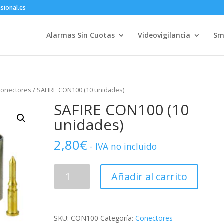
sional.es
Alarmas Sin Cuotas
Videovigilancia
Sm
onectores
/ SAFIRE CON100 (10 unidades)
SAFIRE CON100 (10
unidades)
2,80
€
- IVA no incluido
SAFIRE
Añadir al carrito
CON100
(10
unidades)
cantidad
SKU:
CON100
Categoría:
Conectores