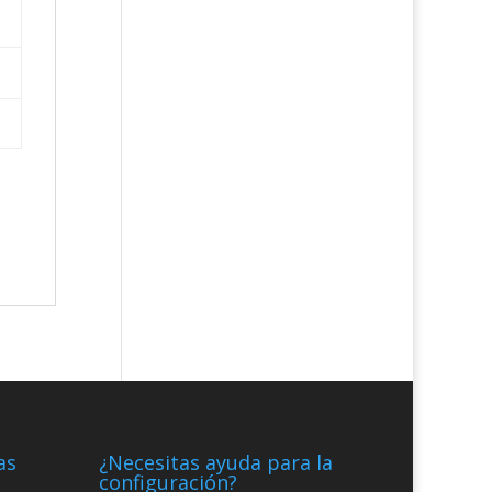
as
¿Necesitas ayuda para la
configuración?