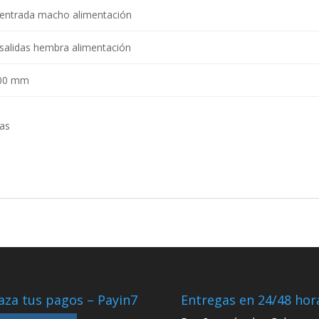
 entrada macho alimentación
 salidas hembra alimentación
00 mm
ras
aza tus pagos – Payin7
Entregas en 24/48 hor