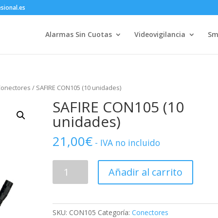
sional.es
Alarmas Sin Cuotas
Videovigilancia
Sm
onectores
/ SAFIRE CON105 (10 unidades)
SAFIRE CON105 (10
unidades)
21,00
€
- IVA no incluido
SAFIRE
Añadir al carrito
CON105
(10
unidades)
cantidad
SKU:
CON105
Categoría:
Conectores