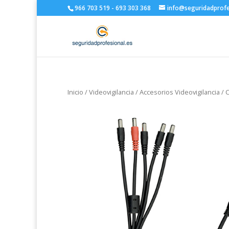
966 703 519 - 693 303 368
info@seguridadprofe
Inicio
/
Videovigilancia
/
Accesorios Videovigilancia
/
C