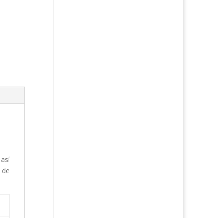
así
 de