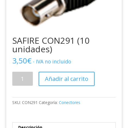
SAFIRE CON291 (10
unidades)
3,50
€
- IVA no incluido
SAFIRE
Añadir al carrito
CON291
(10
unidades)
cantidad
SKU:
CON291
Categoría:
Conectores
Descripción