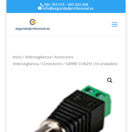
966 703 519 - 693 303 368
info@seguridadprofesional.es
Inicio
/
Videovigilancia
/
Accesorios
Videovigilancia
/
Conectores
/ SAFIRE CON291 (10 unidades)