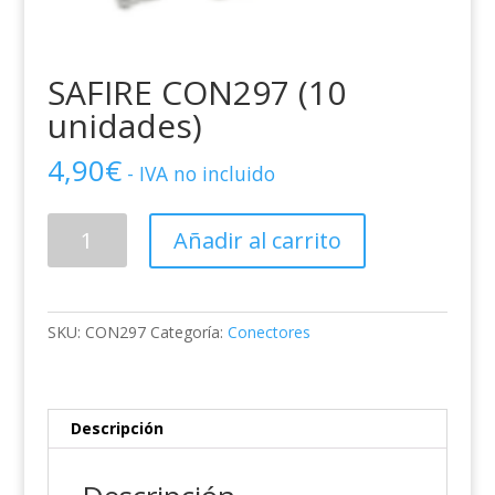
SAFIRE CON297 (10
unidades)
4,90
€
- IVA no incluido
SAFIRE
Añadir al carrito
CON297
(10
unidades)
cantidad
SKU:
CON297
Categoría:
Conectores
Descripción