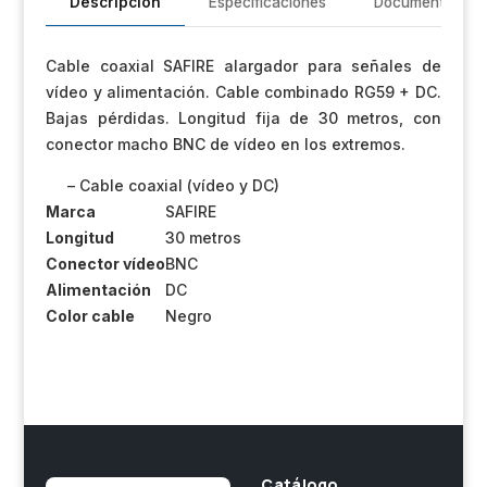
-
Descripción
Especificaciones
Documentación
Vídeo
-
Cable coaxial SAFIRE alargador para señales de
Alimentación
vídeo y alimentación. Cable combinado RG59 + DC.
-
Bajas pérdidas. Longitud fija de 30 metros, con
Bajas
conector macho BNC de vídeo en los extremos.
pérdidas
cantidad
– Cable coaxial (vídeo y DC)
Marca
SAFIRE
Longitud
30 metros
Conector vídeo
BNC
Alimentación
DC
Color cable
Negro
Catálogo