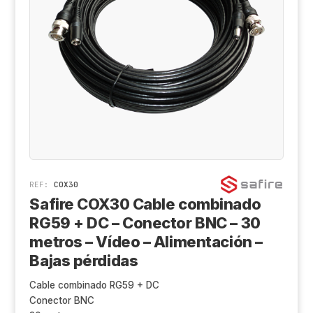
Cá
Al
Co
Ak
Ki
Ge
Z
De
X-
Tr
Sa
Ge
D
Hi
REF:
COX30
Aj
Safire COX30 Cable combinado
RG59 + DC – Conector BNC – 30
Ri
metros – Vídeo – Alimentación –
Sa
Bajas pérdidas
Cable combinado RG59 + DC
An
Conector BNC