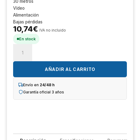
30 metros
Un
Vídeo
Alimentación
iL
Bajas pérdidas
10,74
€
R
IVA no incluido
En stock
T
Safire
COX30
Im
Cable
combinado
AÑADIR AL CARRITO
Sh
RG59
+
Envío en
24/48 h
Op
DC
Garantía oficial 3 años
-
Ho
Conector
BNC
Ve
-
30
metros