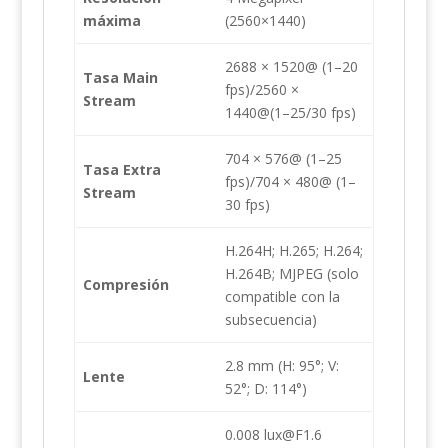
máxima
(2560×1440)
2688 × 1520@ (1–20
Tasa Main
fps)/2560 ×
Stream
1440@(1–25/30 fps)
704 × 576@ (1–25
Tasa Extra
fps)/704 × 480@ (1–
Stream
30 fps)
H.264H; H.265; H.264;
H.264B; MJPEG (solo
Compresión
compatible con la
subsecuencia)
2.8 mm (H: 95°; V:
Lente
52°; D: 114°)
0.008 lux@F1.6