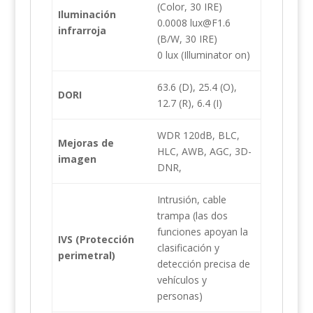
(Color, 30 IRE)
Iluminación
0.0008 lux@F1.6
infrarroja
(B/W, 30 IRE)
0 lux (Illuminator on)
63.6 (D), 25.4 (O),
DORI
12.7 (R), 6.4 (I)
WDR 120dB, BLC,
Mejoras de
HLC, AWB, AGC, 3D-
imagen
DNR,
Intrusión, cable
trampa (las dos
funciones apoyan la
IVS (Protección
clasificación y
perimetral)
detección precisa de
vehículos y
personas)