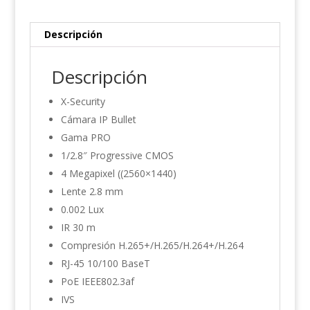
cantidad
Descripción
Descripción
X-Security
Cámara IP Bullet
Gama PRO
1/2.8″ Progressive CMOS
4 Megapixel ((2560×1440)
Lente 2.8 mm
0.002 Lux
IR 30 m
Compresión H.265+/H.265/H.264+/H.264
RJ-45 10/100 BaseT
PoE IEEE802.3af
IVS