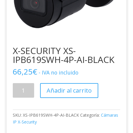
X-SECURITY XS-
IPB619SWH-4P-AI-BLACK
66,25
€
- IVA no incluido
X-
Añadir al carrito
SECURITY
XS-
IPB619SWH-
4P-
SKU:
XS-IPB619SWH-4P-AI-BLACK
Categoría:
Cámaras
AI-
IP X-Security
BLACK