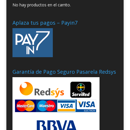
No hay productos en el carrito.
Aplaza tus pagos – Payin7
Garantía de Pago Seguro Pasarela Redsys