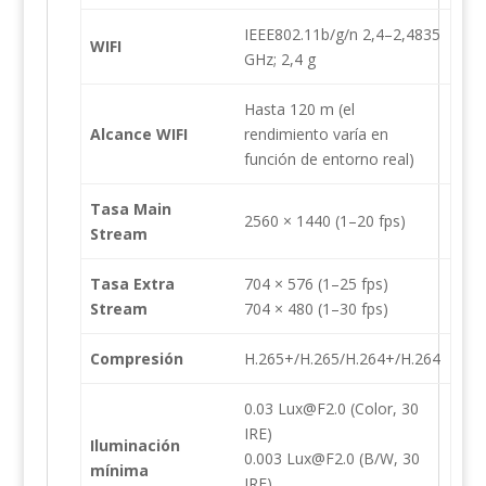
IEEE802.11b/g/n 2,4–2,4835
WIFI
GHz; 2,4 g
Hasta 120 m (el
Alcance WIFI
rendimiento varía en
función de entorno real)
Tasa Main
2560 × 1440 (1–20 fps)
Stream
Tasa Extra
704 × 576 (1–25 fps)
Stream
704 × 480 (1–30 fps)
Compresión
H.265+/H.265/H.264+/H.264
0.03 Lux@F2.0 (Color, 30
IRE)
Iluminación
0.003 Lux@F2.0 (B/W, 30
mínima
IRE)