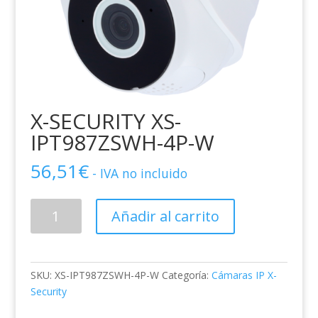
X-SECURITY XS-
IPT987ZSWH-4P-W
56,51
€
- IVA no incluido
X-
Añadir al carrito
SECURITY
XS-
IPT987ZSWH-
4P-
SKU:
XS-IPT987ZSWH-4P-W
Categoría:
Cámaras IP X-
W
Security
cantidad