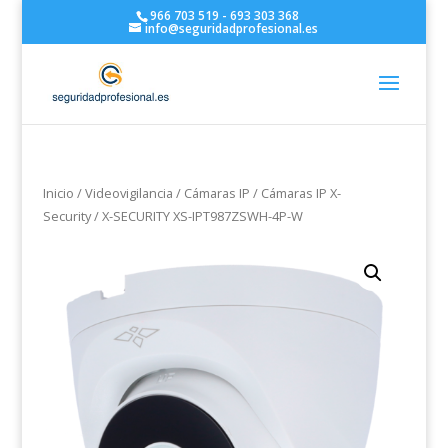
966 703 519 - 693 303 368
info@seguridadprofesional.es
Inicio
/
Videovigilancia
/
Cámaras IP
/
Cámaras IP X-
Security
/ X-SECURITY XS-IPT987ZSWH-4P-W