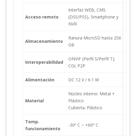
Interfaz WEB, CMS
Acceso remoto
(DSS/PSS), Smartphone y
NVR
Ranura MicroSD hasta 256
Almacenamiento
GB
ONVIF (Perfil S/Perfil T);
Interoperabilidad
CGI; P2P
Alimentación
DC 12 V / 6.1 W
Núcleo interno: Metal +
Material
Plástico
Cubierta: Plástico
Temp.
-30º C ~ +60º C
funcionamiento