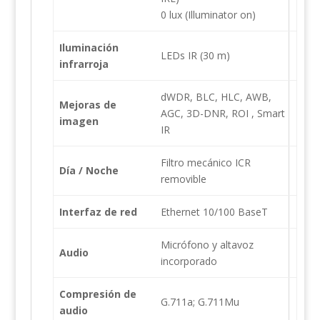
0 lux (Illuminator on)
Iluminación
LEDs IR (30 m)
infrarroja
dWDR, BLC, HLC, AWB,
Mejoras de
AGC, 3D-DNR, ROI , Smart
imagen
IR
Filtro mecánico ICR
Día / Noche
removible
Interfaz de red
Ethernet 10/100 BaseT
Micrófono y altavoz
Audio
incorporado
Compresión de
G.711a; G.711Mu
audio