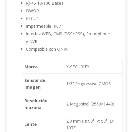
RJ-45 10/100 BaseT
DWDR
IR CUT
Impermeable IP67
Interfaz WEB, CMS (DSS/ PSS), Smartphone
y NVR
Compatible con ONVIF
Marca
X-SECURITY
Sensor de
1/3” Progressive CMOS
imagen
Resolución
2 Megapíxel (2560×1440)
máxima
2.8 mm (H: 90°; V: 50°; D:
Lente
107°)