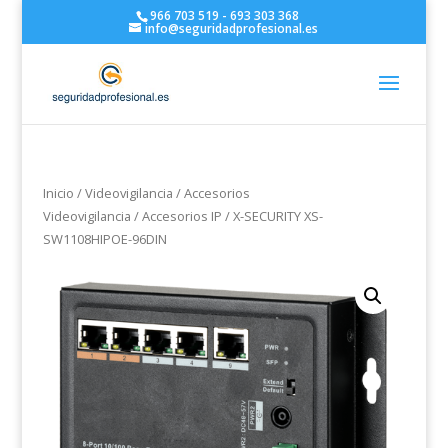
966 703 519 - 693 303 368
info@seguridadprofesional.es
Inicio
/
Videovigilancia
/
Accesorios
Videovigilancia
/
Accesorios IP
/ X-SECURITY XS-
SW1108HIPOE-96DIN