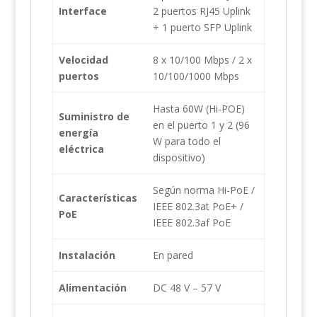
Interface
2 puertos RJ45 Uplink
+ 1 puerto SFP Uplink
Velocidad
8 x 10/100 Mbps / 2 x
puertos
10/100/1000 Mbps
Hasta 60W (Hi-POE)
Suministro de
en el puerto 1 y 2 (96
energía
W para todo el
eléctrica
dispositivo)
Según norma Hi-PoE /
Características
IEEE 802.3at PoE+ /
PoE
IEEE 802.3af PoE
Instalación
En pared
Alimentación
DC 48 V – 57 V