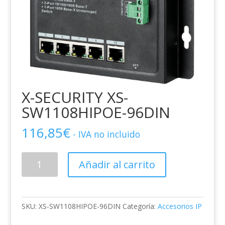
X-SECURITY XS-
SW1108HIPOE-96DIN
116,85
€
- IVA no incluido
X-
Añadir al carrito
SECURITY
XS-
SW1108HIPOE-
96DIN
SKU:
XS-SW1108HIPOE-96DIN
Categoría:
Accesorios IP
cantidad