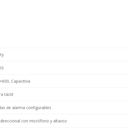
ity
OS
×600, Capacitiva
a táctil
das de alarma configurables
idireccional con micrófono y altavoz