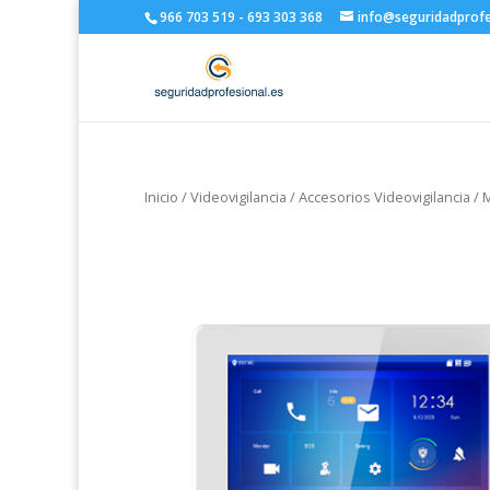
966 703 519 - 693 303 368
info@seguridadprofe
Inicio
/
Videovigilancia
/
Accesorios Videovigilancia
/
M