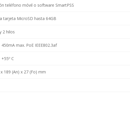
ión teléfono móvil o software SmartPSS
ra tarjeta MicroSD hasta 64GB
y 2 hilos
, 450mA max. PoE IEEE802.3af
~ +55º C
) x 189 (An) x 27 (Fo) mm