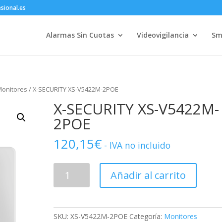
sional.es
Alarmas Sin Cuotas
Videovigilancia
Sm
onitores
/ X-SECURITY XS-V5422M-2POE
X-SECURITY XS-V5422M-
2POE
120,15
€
- IVA no incluido
X-
Añadir al carrito
SECURITY
XS-
V5422M-
2POE
SKU:
XS-V5422M-2POE
Categoría:
Monitores