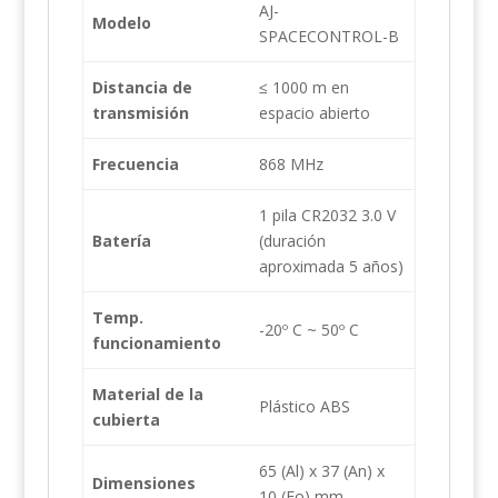
AJ-
Modelo
SPACECONTROL-B
Distancia de
≤ 1000 m en
transmisión
espacio abierto
Frecuencia
868 MHz
1 pila CR2032 3.0 V
Batería
(duración
aproximada 5 años)
Temp.
-20º C ~ 50º C
funcionamiento
Material de la
Plástico ABS
cubierta
65 (Al) x 37 (An) x
Dimensiones
10 (Fo) mm