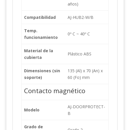
años)
Compatibilidad
AJ-HUB2-W/B
Temp.
0º C ~ 40º C
funcionamiento
Material de la
Plástico ABS
cubierta
Dimensiones (sin
135 (Al) x 70 (An) x
soporte)
60 (Fo) mm
Contacto magnético
AJ-DOORPROTECT-
Modelo
B
Grado de
Grado 2