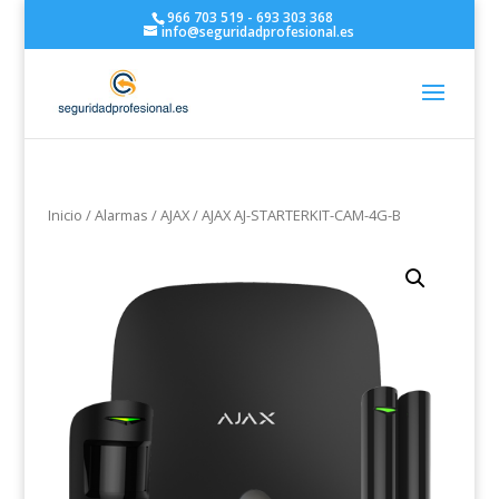
966 703 519 - 693 303 368
info@seguridadprofesional.es
Inicio
/
Alarmas
/
AJAX
/ AJAX AJ-STARTERKIT-CAM-4G-B