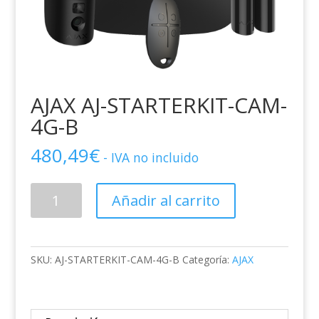
AJAX AJ-STARTERKIT-CAM-
4G-B
480,49
€
- IVA no incluido
AJAX
Añadir al carrito
AJ-
STARTERKIT-
CAM-
4G-
SKU:
AJ-STARTERKIT-CAM-4G-B
Categoría:
AJAX
B
cantidad