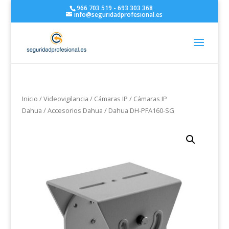
966 703 519 - 693 303 368
info@seguridadprofesional.es
Inicio
/
Videovigilancia
/
Cámaras IP
/
Cámaras IP
Dahua
/
Accesorios Dahua
/ Dahua DH-PFA160-SG