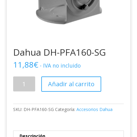
Dahua DH-PFA160-SG
11,88
€
- IVA no incluido
Dahua
Añadir al carrito
DH-
PFA160-
SG
cantidad
SKU:
DH-PFA160-SG
Categoría:
Accesorios Dahua
Descripción