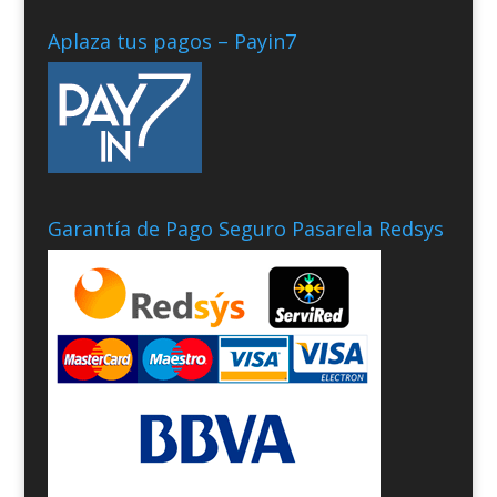
Aplaza tus pagos – Payin7
Garantía de Pago Seguro Pasarela Redsys