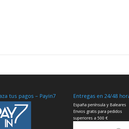
aza tus pagos – Payin7
Entregas en 24/48 hor
España península y Baleares
Envios gratis para pedidos
superiores a 500 €