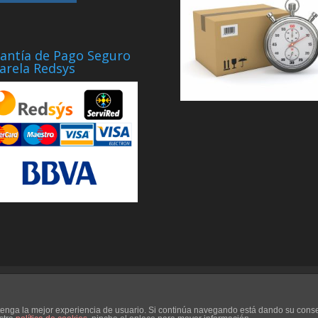
antía de Pago Seguro
arela Redsys
Contacto
Aviso Legal
Blog
Ayuda
d tenga la mejor experiencia de usuario. Si continúa navegando está dando su cons