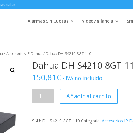
sional.es
Alarmas Sin Cuotas
Videovigilancia
Sm
ua
/
Accesorios IP Dahua
/ Dahua DH-S4210-8GT-110
Dahua DH-S4210-8GT-1
150,81
€
- IVA no incluido
Dahua
Añadir al carrito
DH-
S4210-
8GT-
110
SKU:
DH-S4210-8GT-110
Categoría:
Accesorios IP 
cantidad