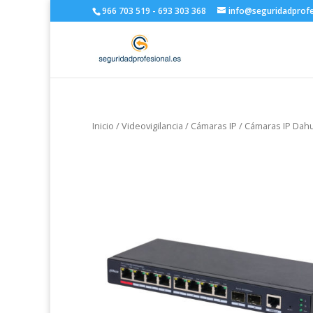
966 703 519 - 693 303 368
info@seguridadprofe
Inicio
/
Videovigilancia
/
Cámaras IP
/
Cámaras IP Dah