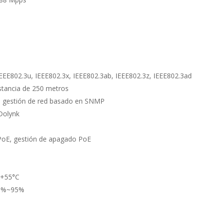
EEE802.3u, IEEE802.3x, IEEE802.3ab, IEEE802.3z, IEEE802.3ad
stancia de 250 metros
e gestión de red basado en SNMP
Dolynk
PoE, gestión de apagado PoE
 +55°C
 5%~95%