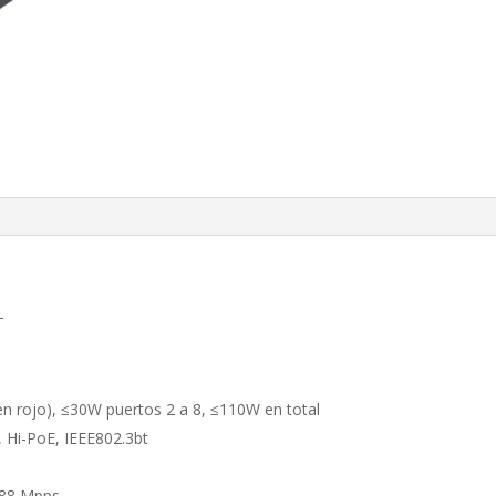
T
 rojo), ≤30W puertos 2 a 8, ≤110W en total
, Hi-PoE, IEEE802.3bt
,88 Mpps