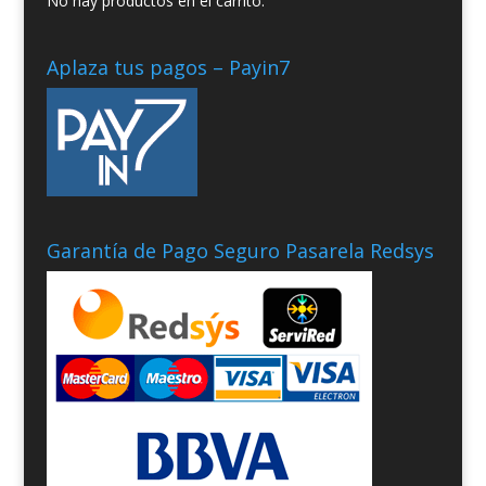
No hay productos en el carrito.
Aplaza tus pagos – Payin7
Garantía de Pago Seguro Pasarela Redsys