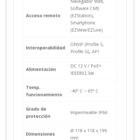
Navegador Web,
Software CMS
Acceso remoto
(EZStation),
Smartphone
(EZView/EZLive)
ONVIF (Profile S,
Interoperabilidad
Profile G), API
DC 12 V / PoE+
Alimentación
IEEE802.3at
Temp.
-40º C ~ 65º C
funcionamiento
Grado de
Impermeable IP66
protección
Ø 118 x 118 x 199
Dimensiones
mm