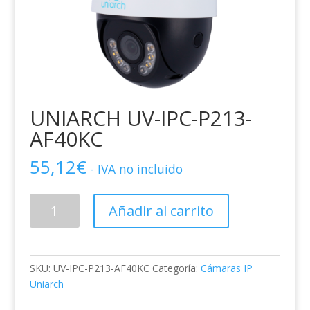
UNIARCH UV-IPC-P213-
AF40KC
55,12
€
- IVA no incluido
UNIARCH
Añadir al carrito
UV-
IPC-
P213-
AF40KC
SKU:
UV-IPC-P213-AF40KC
Categoría:
Cámaras IP
cantidad
Uniarch