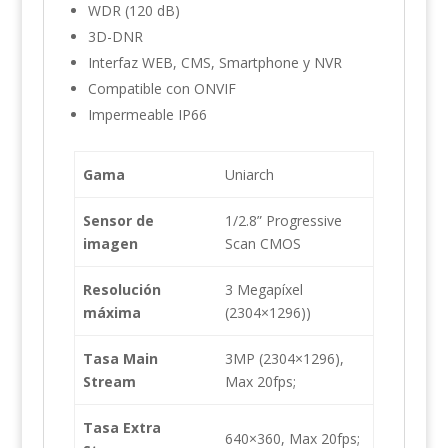
WDR (120 dB)
3D-DNR
Interfaz WEB, CMS, Smartphone y NVR
Compatible con ONVIF
Impermeable IP66
Gama
Uniarch
Sensor de
1/2.8” Progressive
imagen
Scan CMOS
Resolución
3 Megapíxel
máxima
(2304×1296))
Tasa Main
3MP (2304×1296),
Stream
Max 20fps;
Tasa Extra
640×360, Max 20fps;