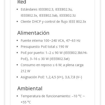
Red
Estándares IEEE802.3, IEEE802.3u,
IEEE802.3x, IEEE802.3ab, IEEE802.3z
Cliente DHCP y control de flujo IEEE 802.3x
Alimentación
Fuente interna 100~240 VCA, 47~63 Hz
Presupuesto PoE total ≤ 190 W
PoE por puerto: 1–2 ≤ 90 W (IEEE802.3bt/Hi-
PoE), 3–16 ≤ 30 W (IEEE802.3at)
Consumo en reposo ≤ 6 W; a plena carga
212 W
Asignación PoE: 1,2,4,5 (V+), 3,6,7,8 (V−)
Ambiental
Temperatura de funcionamiento: –10 °C ~
+55 °C