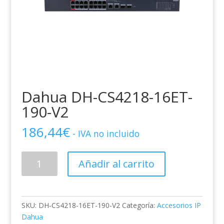
Dahua DH-CS4218-16ET-
190-V2
186,44
€
- IVA no incluido
Dahua
Añadir al carrito
DH-
CS4218-
16ET-
190-
SKU:
DH-CS4218-16ET-190-V2
Categoría:
Accesorios IP
V2
Dahua