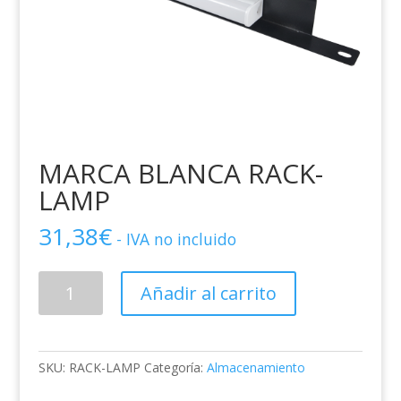
MARCA BLANCA RACK-
LAMP
31,38
€
- IVA no incluido
MARCA
Añadir al carrito
BLANCA
RACK-
LAMP
cantidad
SKU:
RACK-LAMP
Categoría:
Almacenamiento